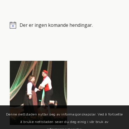
Der er ingen komande hendingar.
Notice
Denne nettstaden nyttar seg av informasjonskapslar. Ved å fortsette
å bruke nettstaden seier du deg einig i vår bruk av