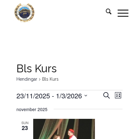
Bls Kurs
Hendingar
Bls Kurs
Hendingar
Hendingar
Hendin
23/11/2025
 - 
1/3/2026
Søk
Liste
visings
søk
Vel
november 2025
og
dato.
visingsnav
SUN
23