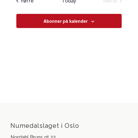
Hendingar
Førre
Today
Neste
visingsnav
Hendingar
Abonner på kalender
Numedalslaget i Oslo
Nordahl Bruns gt 22