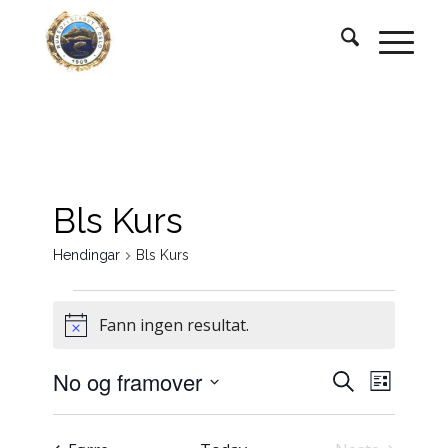
Bls Kurs
Hendingar
Bls Kurs
Hendingar
Fann ingen resultat.
Notice
Hendingar
Hendin
No og framover
Søk
Liste
visings
søk
Vel
og
dato.