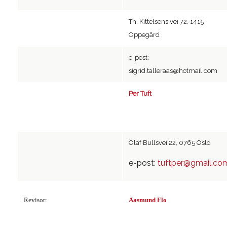
Th. Kittelsens vei 72, 1415
Oppegård
e-post:
sigrid.talleraas@hotmail.com
Per Tuft
Olaf Bullsvei 22, 0765 Oslo
e-post:
tuftper@gmail.co
Revisor:
Aasmund Flo