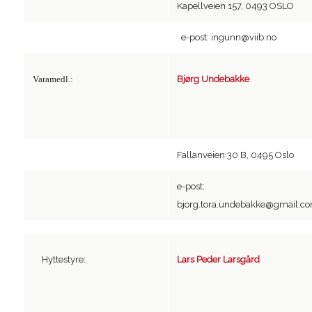
Kapellveien 157, 0493 OSLO
e-post: ingunn@viib.no
Varamedl.:
Bjørg Undebakke
Fallanveien 30 B, 0495 Oslo
e-post:
bjorg.tora.undebakke@gmail.c
Hyttestyre:
Lars Peder Larsgård