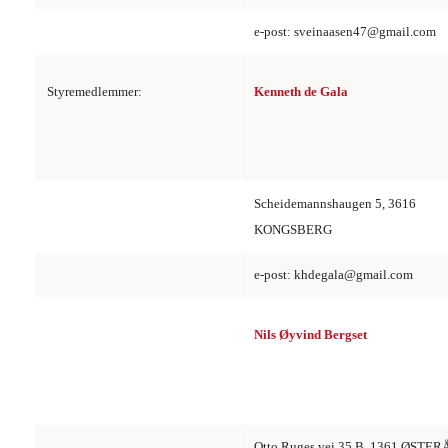
e-post: sveinaasen47@gmail.com
Styremedlemmer:
Kenneth de Gala
Scheidemannshaugen 5, 3616
KONGSBERG
e-post: khdegala@gmail.com
Nils Øyvind Bergset
Otto Ruges vei 35 B, 1361 ØSTER