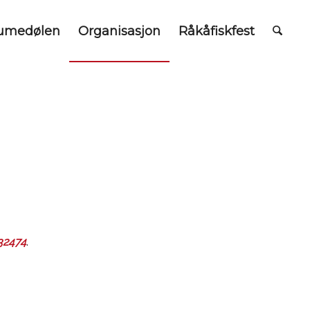
umedølen
Organisasjon
Råkåfiskfest
32474
.