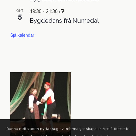
OKT
19:30
-
21:30
5
Bygdedans frå Numedal
Sjå kalendar
Denne nettstaden nyttar seg av informasjonskapslar. Ved å fortsette