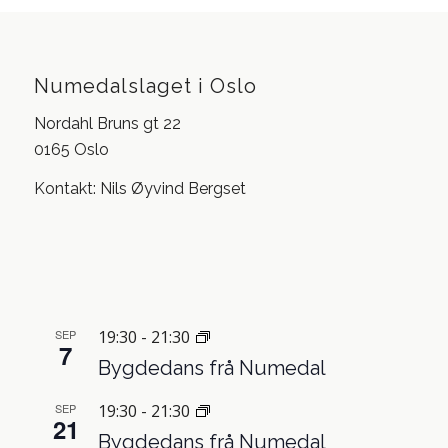
Numedalslaget i Oslo
Nordahl Bruns gt 22
0165 Oslo
Kontakt: Nils Øyvind Bergset
SEP
19:30
-
21:30
7
Bygdedans frå Numedal
SEP
19:30
-
21:30
21
Bygdedans frå Numedal