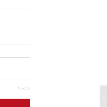
Next
Hendingar
By