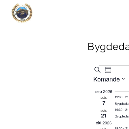
Bygdeda
Hendingar
Hendin
Hendin
Søk
Summary
visings
søk
Komande
og
Select
visingsnavi
sep 2026
date.
19:30
-
21
MÅN
7
Bygdeda
19:30
-
21
MÅN
21
Bygdeda
okt 2026
19:30
-
21