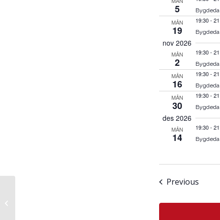
MÅN
5
Bygdeda
19:30
-
21
MÅN
19
Bygdeda
nov 2026
19:30
-
21
MÅN
2
Bygdeda
19:30
-
21
MÅN
16
Bygdeda
19:30
-
21
MÅN
30
Bygdeda
des 2026
19:30
-
21
MÅN
14
Bygdeda
Hendi
Previous
Bygdedans frå Numedal