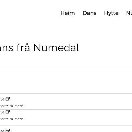
Heim
Dans
Hytte
N
ns frå Numedal
gar
g
navigasjon
gasjon
:30
ns frå Numedal
:30
ns frå Numedal
:30