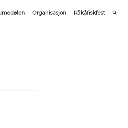
umedølen
Organisasjon
Råkåfiskfest