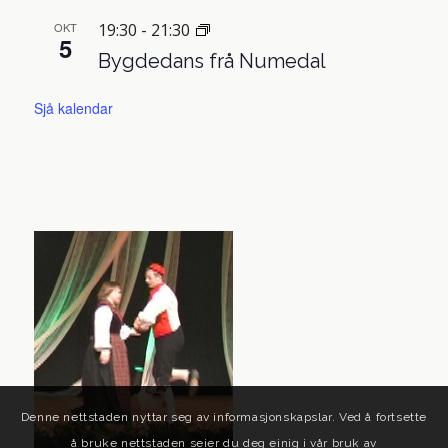
OKT
19:30
-
21:30
5
Bygdedans frå Numedal
Sjå kalendar
Denne nettstaden nyttar seg av informasjonskapslar. Ved å fortsette
å bruke nettstaden seier du deg einig i vår bruk av