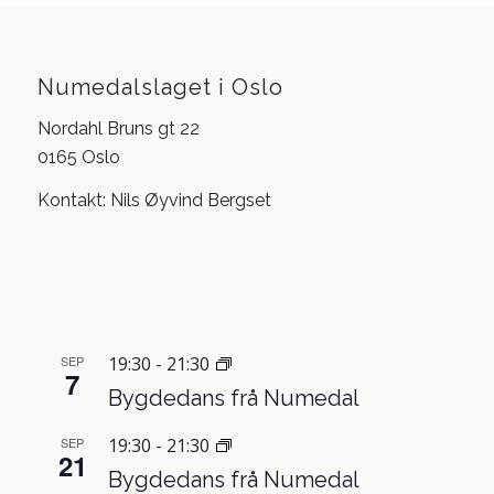
Numedalslaget i Oslo
Nordahl Bruns gt 22
0165 Oslo
Kontakt: Nils Øyvind Bergset
SEP
19:30
-
21:30
7
Bygdedans frå Numedal
SEP
19:30
-
21:30
21
Bygdedans frå Numedal