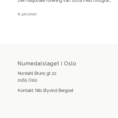
Den nasjonale forening vart stifta med fotograf…
6. juni 2020
Numedalslaget i Oslo
Nordahl Bruns gt 22
0165 Oslo
Kontakt: Nils Øyvind Bergset