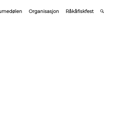
umedølen
Organisasjon
Råkåfiskfest