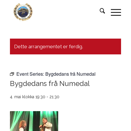
Dette arrangementet er ferdig.
Event Series:
Bygdedans frå Numedal
Bygdedans frå Numedal
4. mai klokka 19:30
-
21:30