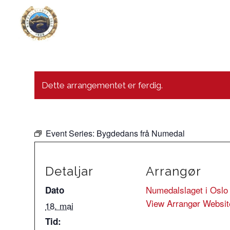
Dette arrangementet er ferdig.
Event Series:
Bygdedans frå Numedal
Detaljar
Arrangør
Numedalslaget i Oslo
Dato
View Arrangør Websit
18. mai
Tid: