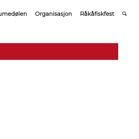
umedølen
Organisasjon
Råkåfiskfest