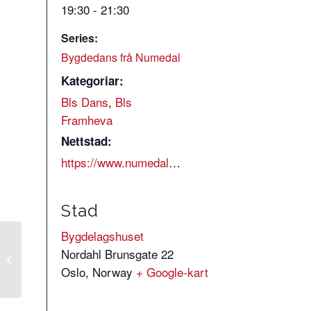
19:30 - 21:30
Series:
Bygdedans frå Numedal
Kategoriar:
Bls Dans
,
Bls
Framheva
Nettstad:
https://www.numedalslaget.no/dans/
Stad
Bygdelagshuset
Nordahl Brunsgate 22
Bygdedans frå
Numedal
Oslo
,
Norway
+ Google-kart