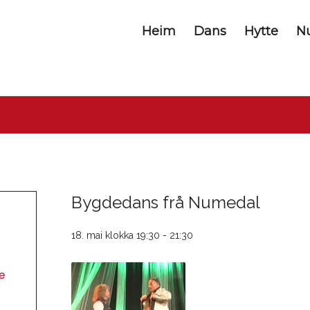
Heim
Dans
Hytte
N
Bygdedans frå Numedal
18. mai klokka 19:30
-
21:30
e