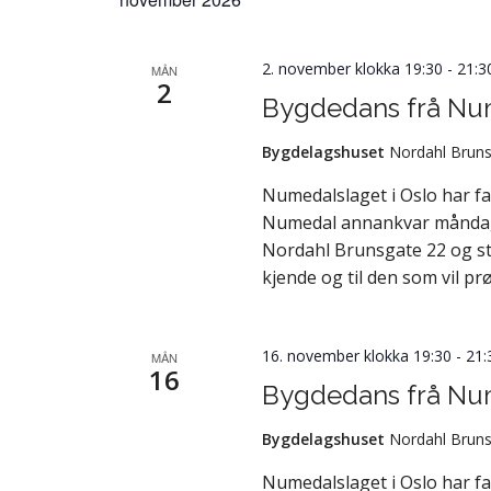
2. november klokka 19:30
-
21:3
MÅN
2
Bygdedans frå Nu
Bygdelagshuset
Nordahl Bruns
Numedalslaget i Oslo har f
Numedal annankvar måndag fr
Nordahl Brunsgate 22 og st
kjende og til den som vil pr
16. november klokka 19:30
-
21:
MÅN
16
Bygdedans frå Nu
Bygdelagshuset
Nordahl Bruns
Numedalslaget i Oslo har f