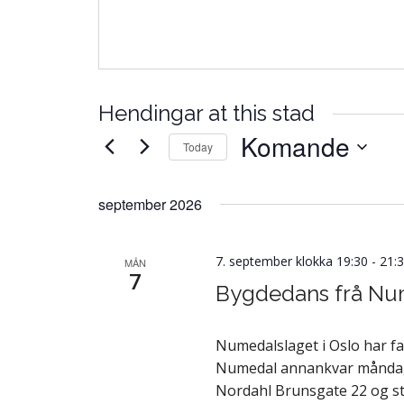
Hendingar at this stad
Komande
Today
Vel
dato.
september 2026
7. september klokka 19:30
-
21:
MÅN
7
Bygdedans frå Nu
Numedalslaget i Oslo har f
Numedal annankvar måndag fr
Nordahl Brunsgate 22 og st