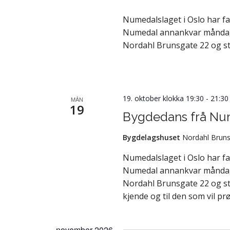
Numedalslaget i Oslo har f
Numedal annankvar måndag fr
Nordahl Brunsgate 22 og st
19. oktober klokka 19:30
-
21:30
MÅN
19
Bygdedans frå Nu
Bygdelagshuset
Nordahl Bruns
Numedalslaget i Oslo har f
Numedal annankvar måndag fr
Nordahl Brunsgate 22 og st
kjende og til den som vil pr
november 2026