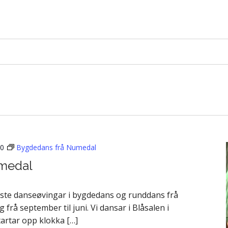
30
Bygdedans frå Numedal
medal
aste danseøvingar i bygdedans og runddans frå
å september til juni. Vi dansar i Blåsalen i
artar opp klokka […]