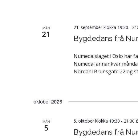
21. september klokka 19:30
-
21
MÅN
21
Bygdedans frå Nu
Numedalslaget i Oslo har f
Numedal annankvar måndag fr
Nordahl Brunsgate 22 og st
oktober 2026
5. oktober klokka 19:30
-
21:30
MÅN
5
Bygdedans frå Nu