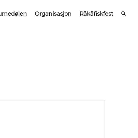
umedølen
Organisasjon
Råkåfiskfest