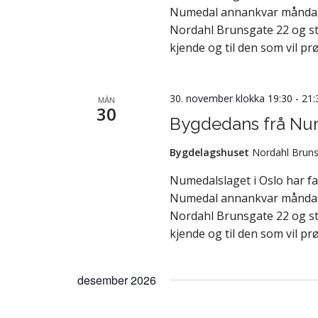
Numedal annankvar måndag fr
Nordahl Brunsgate 22 og st
kjende og til den som vil pr
30. november klokka 19:30
-
21:
MÅN
30
Bygdedans frå Nu
Bygdelagshuset
Nordahl Bruns
Numedalslaget i Oslo har f
Numedal annankvar måndag fr
Nordahl Brunsgate 22 og st
kjende og til den som vil pr
desember 2026