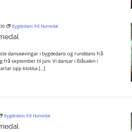
:30
Bygdedans frå Numedal
medal
aste danseøvingar i bygdedans og runddans frå
å september til juni. Vi dansar i Blåsalen i
artar opp klokka […]
Bygdedans frå Numedal
medal