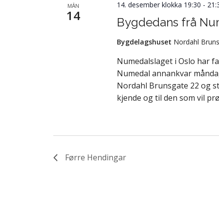
14. desember klokka 19:30
-
21:
MÅN
14
Bygdedans frå Nu
Bygdelagshuset
Nordahl Bruns
Numedalslaget i Oslo har f
Numedal annankvar måndag fr
Nordahl Brunsgate 22 og st
kjende og til den som vil pr
Førre
Hendingar