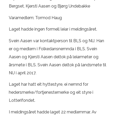
Bergset, Kjersti Aasen og Bjørg Undebakke
Varamedlem: Tormod Haug
Laget hadde ingen formell leiar i meldingsåret.
Svein Aasen var kontaktperson til BLS og NU. Han
er og medlem i Folkedansnemnda i BLS. Svein
Aasen og Kjersti Aasen deltok på leiarmøter og
årsmøte i BLS. Svein Aasen deltok på landsmøte til
NU i april 2017.
Laget har hatt eit hyttestyre, ei nemnd for
hedersmerke/fortjenestemerke og eit styre i
Lotterifondet.
I meldingsåret hadde laget 22 medlemmar. Av