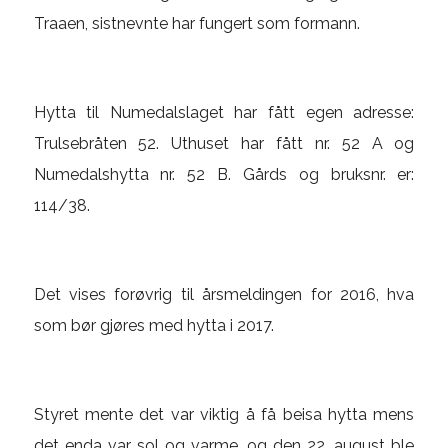
Traaen, sistnevnte har fungert som formann.
Hytta til Numedalslaget har fått egen adresse:
Trulsebråten 52. Uthuset har fått nr. 52 A og
Numedalshytta nr. 52 B. Gårds og bruksnr. er:
114/38.
Det vises forøvrig til årsmeldingen for 2016, hva
som bør gjøres med hytta i 2017.
Styret mente det var viktig å få beisa hytta mens
det enda var sol og varme, og den 22. august ble