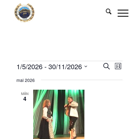
Hendingar
Hendingar
Hendin
1/5/2026
 - 
30/11/2026
Søk
Liste
visings
søk
Vel
mai 2026
og
dato.
visingsnav
MÅN
4