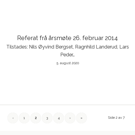
Referat frå årsmøte 26. februar 2014
Tilstades: Nils Øyvind Bergset, Ragnhild Landerud, Lars
Peder…
5. august 2020
Side 2 av 7
‹
1
2
3
4
›
»