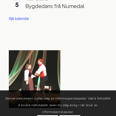
5
Bygdedans frå Numedal
Sjå kalendar
Denne nettstaden nyttar seg av informasjonskapslar. Ved å fortsette
å bruke nettstaden seier du deg einig i vår bruk av
informasjonskapslar.